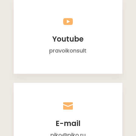

Youtube
pravoikonsult

E-mail
piko@piko.ru